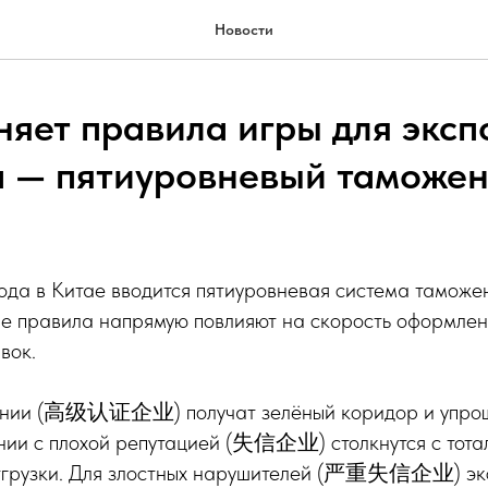
Новости
яет правила игры для экспо
а — пятиуровневый таможе
ода в Китае вводится пятиуровневая система таможе
ые правила напрямую повлияют на скорость оформлен
вок.
ании (高级认证企业) получат зелёный коридор и упро
нии с плохой репутацией (失信企业) столкнутся с тота
тгрузки. Для злостных нарушителей (严重失信企业) экс