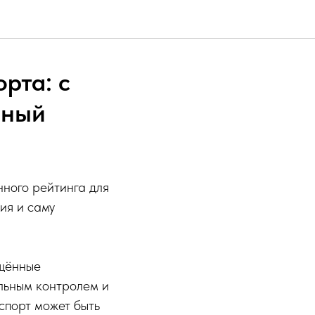
рта: с
нный
нного рейтинга для
ия и саму
щённые
льным контролем и
порт может быть